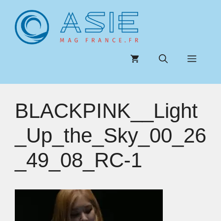
Aller
au
contenu
Menu
BLACKPINK__Light
_Up_the_Sky_00_26
_49_08_RC-1