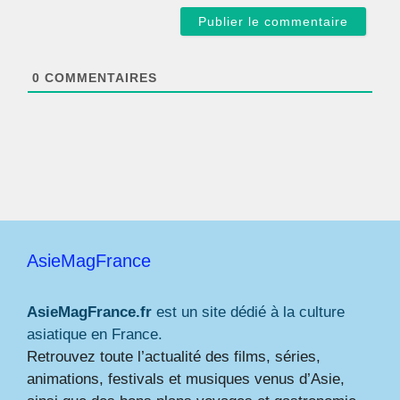
a
i
l
*
0
COMMENTAIRES
AsieMagFrance
AsieMagFrance.fr
est un site dédié à la culture
asiatique en France.
Retrouvez toute l’actualité des films, séries,
animations, festivals et musiques venus d’Asie,