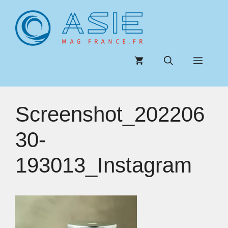
Aller
au
contenu
Menu
Screenshot_202206
30-
193013_Instagram