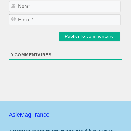
N
o
m
E
*
-
m
a
i
l
*
0
COMMENTAIRES
AsieMagFrance