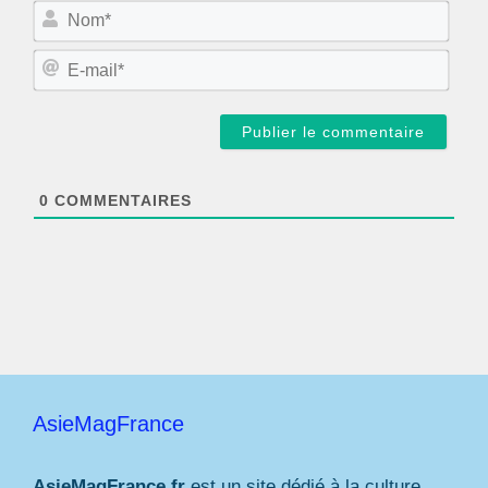
N
o
m
E
*
-
m
a
i
l
*
0
COMMENTAIRES
AsieMagFrance
AsieMagFrance.fr
est un site dédié à la culture