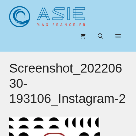
Aller
au
contenu
Menu
Screenshot_202206
30-
193106_Instagram-2