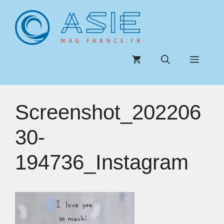
Aller
au
contenu
Menu
Screenshot_202206
30-
194736_Instagram