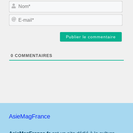
N
o
m
E
*
-
m
a
i
l
*
0
COMMENTAIRES
AsieMagFrance