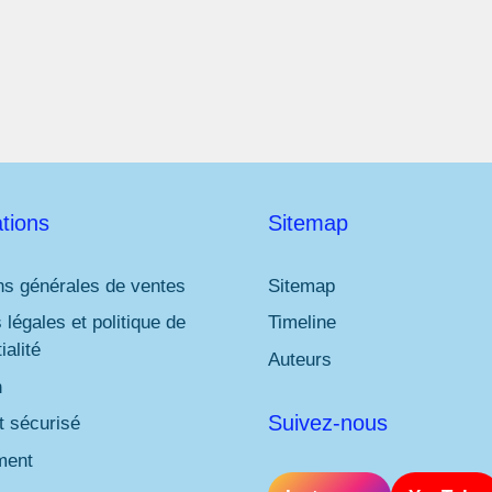
l
*
tions
Sitemap
ns générales de ventes
Sitemap
 légales et politique de
Timeline
ialité
Auteurs
n
Suivez-nous
 sécurisé
ment