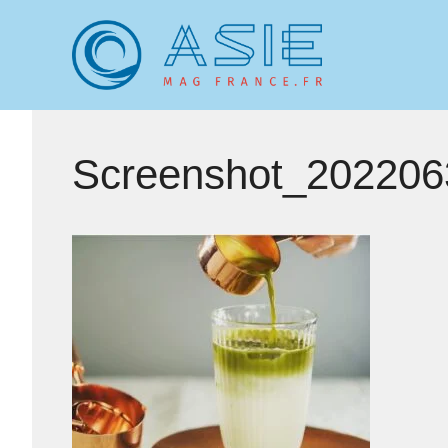
Aller
au
contenu
Screenshot_202206