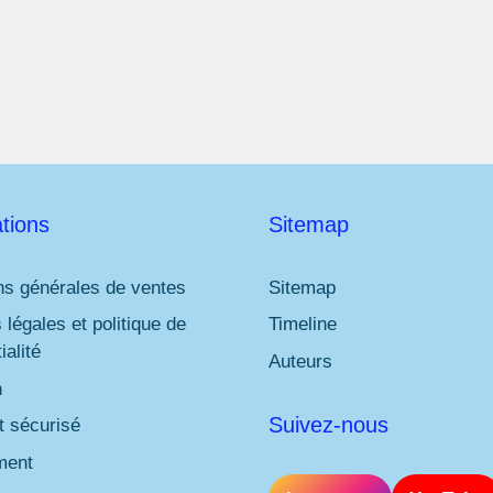
l
*
tions
Sitemap
ns générales de ventes
Sitemap
 légales et politique de
Timeline
ialité
Auteurs
n
Suivez-nous
 sécurisé
ment