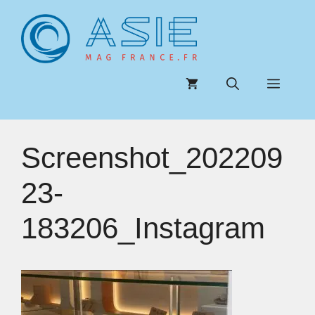
Aller
au
contenu
Menu
Screenshot_202209
23-
183206_Instagram