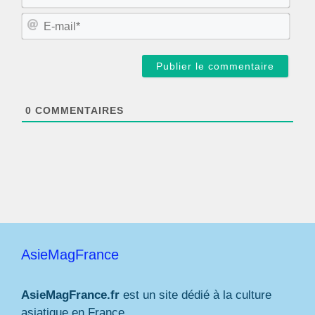
o
m
E
*
-
m
a
i
l
*
0
COMMENTAIRES
AsieMagFrance
AsieMagFrance.fr
est un site dédié à la culture
asiatique en France.