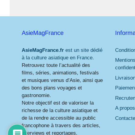
AsieMagFrance
Informa
AsieMagFrance.fr
est un site dédié
Conditio
à la culture asiatique en France.
Mentions
Retrouvez toute l’actualité des
confident
films, séries, animations, festivals
Livraiso
et musiques venus d’Asie, ainsi que
des bons plans voyages et
Paiement
gastronomie.
Recrute
Notre objectif est de valoriser la
A propos
richesse de la culture asiatique et
de la rendre accessible au public
Contact
francophone à travers des articles,
interviews et reportages.