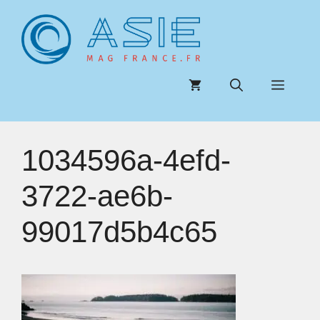
Aller
au
contenu
Menu
1034596a-4efd-
3722-ae6b-
99017d5b4c65