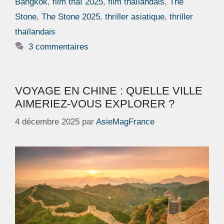
Bangkok
,
film thaï 2025
,
film thaïlandais
,
The
Stone
,
The Stone 2025
,
thriller asiatique
,
thriller
thaïlandais
3 commentaires
VOYAGE EN CHINE : QUELLE VILLE
AIMERIEZ-VOUS EXPLORER ?
4 décembre 2025
par
AsieMagFrance