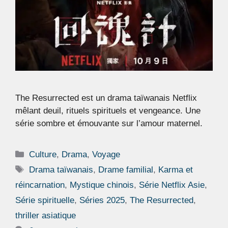
The Resurrected est un drama taïwanais Netflix
mêlant deuil, rituels spirituels et vengeance. Une
série sombre et émouvante sur l’amour maternel.
Catégories
Culture
,
Drama
,
Voyage
Étiquettes
Drama taïwanais
,
Drame familial
,
Karma et
réincarnation
,
Mystique chinois
,
Série Netflix Asie
,
Série spirituelle
,
Séries 2025
,
The Resurrected
,
thriller asiatique