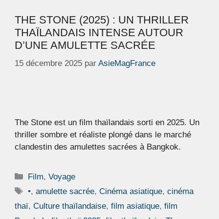
THE STONE (2025) : UN THRILLER
THAÏLANDAIS INTENSE AUTOUR
D’UNE AMULETTE SACRÉE
15 décembre 2025
par
AsieMagFrance
The Stone est un film thaïlandais sorti en 2025. Un
thriller sombre et réaliste plongé dans le marché
clandestin des amulettes sacrées à Bangkok.
Catégories
Film
,
Voyage
Étiquettes
•
,
amulette sacrée
,
Cinéma asiatique
,
cinéma
thaï
,
Culture thaïlandaise
,
film asiatique
,
film