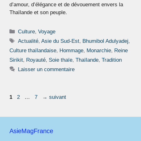
d’amour, d’élégance et de dévouement envers la
Thaïlande et son peuple.
Catégories
Culture
,
Voyage
Étiquettes
Actualité
,
Asie du Sud-Est
,
Bhumibol Adulyadej
,
Culture thaïlandaise
,
Hommage
,
Monarchie
,
Reine
Sirikit
,
Royauté
,
Soie thaïe
,
Thaïlande
,
Tradition
Laisser un commentaire
Page
Page
Page
1
2
…
7
→
suivant
AsieMagFrance