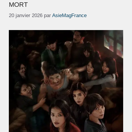
MORT
20 janvier 2026
par
AsieMagFrance