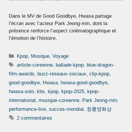
Dans le MV de Good Goodbye, Hwasa partage
l’écran avec l’acteur Park Jeong-min, dont la
présence renforce l’aspect cinématographique et
l’émotion de l’histoire.
Catégories
Kpop
,
Musique
,
Voyage
Étiquettes
artiste-coreenne
,
ballade-kpop
,
blue-dragon-
film-awards
,
buzz-reseaux-sociaux
,
clip-kpop
,
good-goodbye
,
Hwasa
,
hwasa-good-goodbye
,
hwasa-solo
,
kbs
,
kpop
,
kpop-2025
,
kpop-
international
,
musique-coreenne
,
Park Jeong-min
,
performance-live
,
succes-mondial
,
청룡영화상
2 commentaires