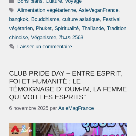
Catégories
Bons plans
,
Culture
,
Voyage
Étiquettes
Alimentation végétarienne
,
AsieVeganFrance
,
bangkok
,
Bouddhisme
,
culture asiatique
,
Festival
végétarien
,
Phuket
,
Spiritualité
,
Thaïlande
,
Tradition
chinoise
,
Véganisme
,
กินเจ 2568
Laisser un commentaire
CLUB PRIDE DAY – ENTRE ESPRIT,
FOI ET HUMANITÉ : LE
TÉMOIGNAGE D’“OUM-IM, LA FEMME
QUI VOIT LES ESPRITS”
6 novembre 2025
par
AsieMagFrance