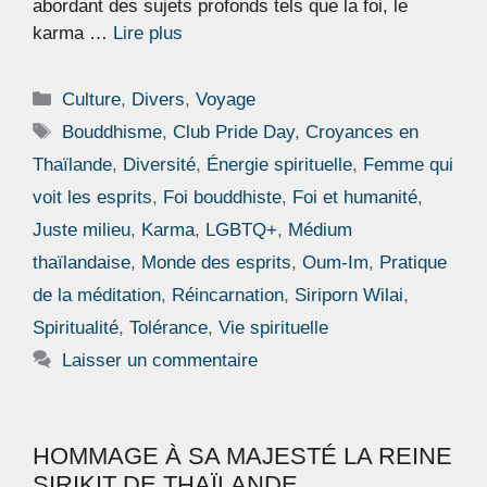
abordant des sujets profonds tels que la foi, le
karma …
Lire plus
Catégories
Culture
,
Divers
,
Voyage
Étiquettes
Bouddhisme
,
Club Pride Day
,
Croyances en
Thaïlande
,
Diversité
,
Énergie spirituelle
,
Femme qui
voit les esprits
,
Foi bouddhiste
,
Foi et humanité
,
Juste milieu
,
Karma
,
LGBTQ+
,
Médium
thaïlandaise
,
Monde des esprits
,
Oum-Im
,
Pratique
de la méditation
,
Réincarnation
,
Siriporn Wilai
,
Spiritualité
,
Tolérance
,
Vie spirituelle
Laisser un commentaire
HOMMAGE À SA MAJESTÉ LA REINE
SIRIKIT DE THAÏLANDE