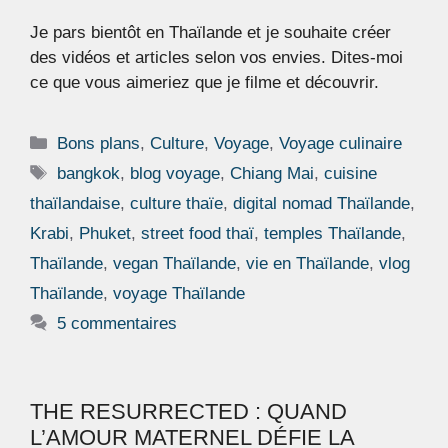
Je pars bientôt en Thaïlande et je souhaite créer
des vidéos et articles selon vos envies. Dites-moi
ce que vous aimeriez que je filme et découvrir.
Catégories
Bons plans
,
Culture
,
Voyage
,
Voyage culinaire
Étiquettes
bangkok
,
blog voyage
,
Chiang Mai
,
cuisine
thaïlandaise
,
culture thaïe
,
digital nomad Thaïlande
,
Krabi
,
Phuket
,
street food thaï
,
temples Thaïlande
,
Thaïlande
,
vegan Thaïlande
,
vie en Thaïlande
,
vlog
Thaïlande
,
voyage Thaïlande
5 commentaires
THE RESURRECTED : QUAND
L’AMOUR MATERNEL DÉFIE LA