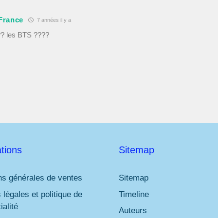
*
France
7 années il y a
?? les BTS ????
tions
Sitemap
ns générales de ventes
Sitemap
 légales et politique de
Timeline
ialité
Auteurs