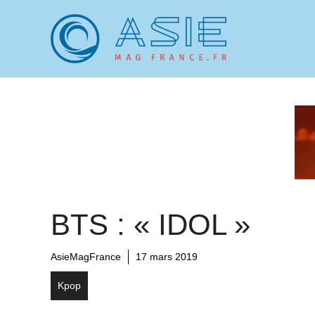
Aller
au
contenu
BTS : « IDOL »
AsieMagFrance
17 mars 2019
Kpop