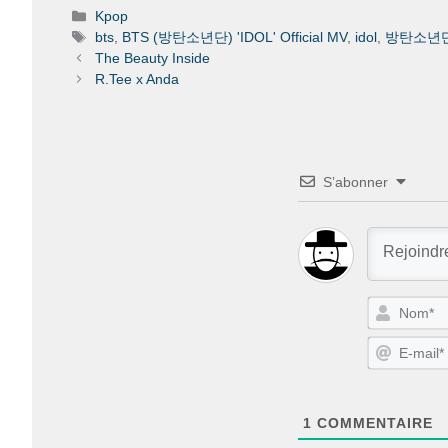
Catégories
Kpop
Étiquettes
bts
,
BTS (방탄소년단) 'IDOL' Official MV
,
idol
,
방탄소년
The Beauty Inside
R.Tee x Anda
S’abonner
1
COMMENTAIRE