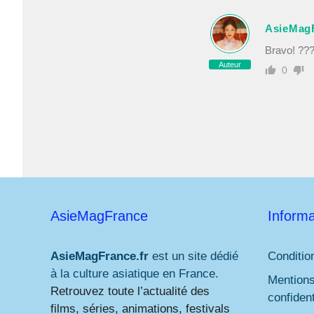
AsieMag
Bravo! ??
Auteur
0
AsieMagFrance
Informa
AsieMagFrance.fr
est un site dédié
Conditio
à la culture asiatique en France.
Mentions
Retrouvez toute l’actualité des
confident
films, séries, animations, festivals