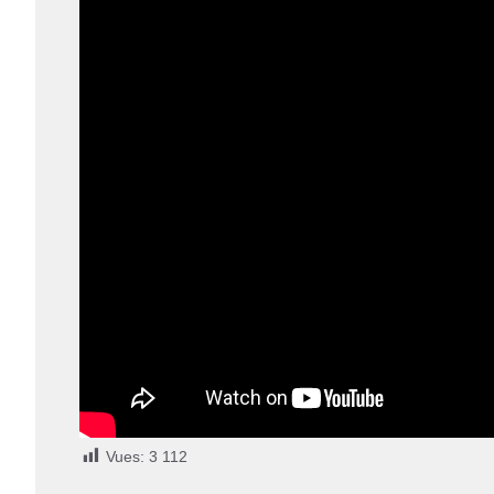
Vues:
3 112