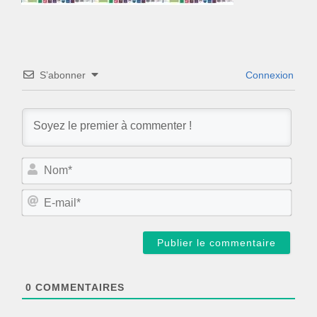
S’abonner
Connexion
N
o
m
E
*
-
m
a
i
l
*
0
COMMENTAIRES