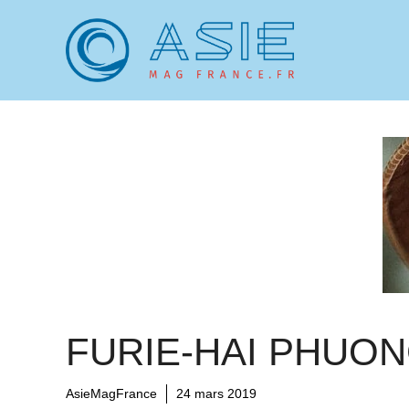
Aller
au
contenu
FURIE-HAI PHUO
AsieMagFrance
24 mars 2019