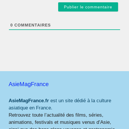
a
i
l
*
0
COMMENTAIRES
AsieMagFrance
AsieMagFrance.fr
est un site dédié à la culture
asiatique en France.
Retrouvez toute l’actualité des films, séries,
animations, festivals et musiques venus d’Asie,