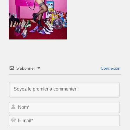
S’abonner
Connexion
N
o
m
E
*
-
m