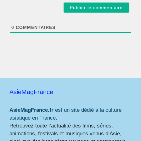
a
i
l
*
0
COMMENTAIRES
AsieMagFrance
AsieMagFrance.fr
est un site dédié à la culture
asiatique en France.
Retrouvez toute l’actualité des films, séries,
animations, festivals et musiques venus d’Asie,