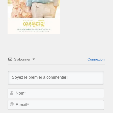
S’abonner
Connexion
N
o
m
E
*
-
m