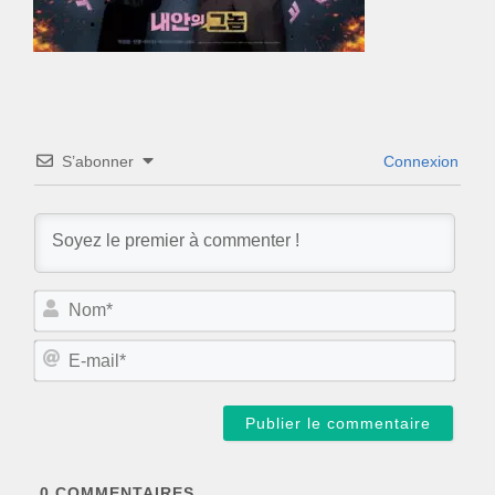
S’abonner
Connexion
N
o
m
E
*
-
m
a
i
l
*
0
COMMENTAIRES