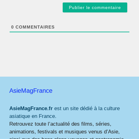
a
i
l
*
0
COMMENTAIRES
AsieMagFrance
AsieMagFrance.fr
est un site dédié à la culture
asiatique en France.
Retrouvez toute l’actualité des films, séries,
animations, festivals et musiques venus d’Asie,