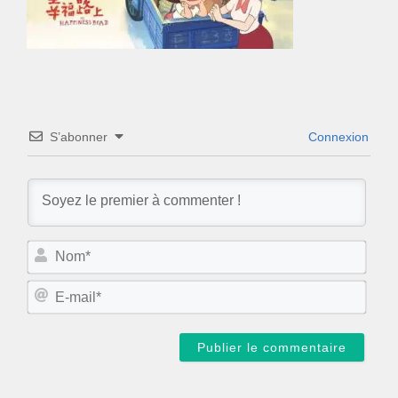
S’abonner
Connexion
N
o
m
E
*
-
m
a
i
l
*