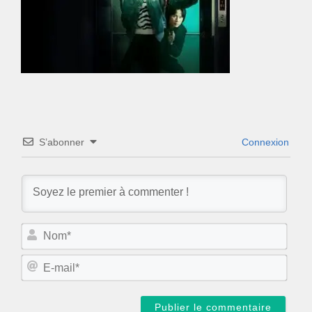
S’abonner
Connexion
N
o
m
E
*
-
m
a