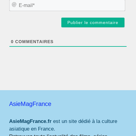
m
E
*
-
m
a
i
l
*
0
COMMENTAIRES
AsieMagFrance
AsieMagFrance.fr
est un site dédié à la culture
asiatique en France.