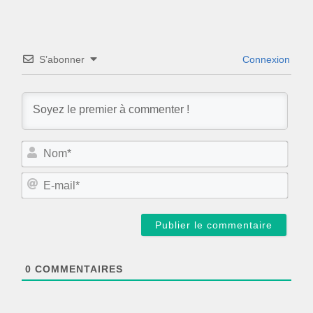
S’abonner
Connexion
N
o
m
E
*
-
m
a
i
l
*
0
COMMENTAIRES