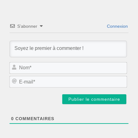
S’abonner
Connexion
N
o
m
E
*
-
m
a
i
l
*
0
COMMENTAIRES