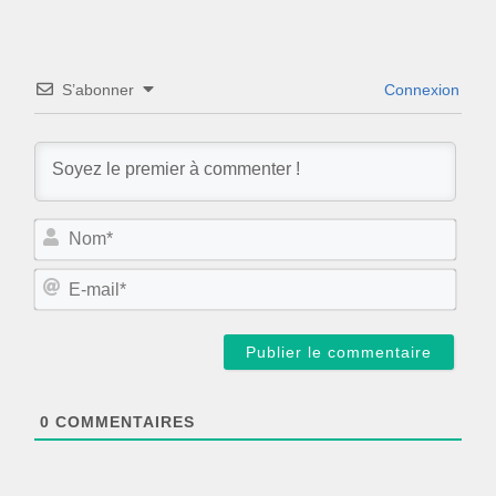
S’abonner
Connexion
N
o
m
E
*
-
m
a
i
l
*
0
COMMENTAIRES