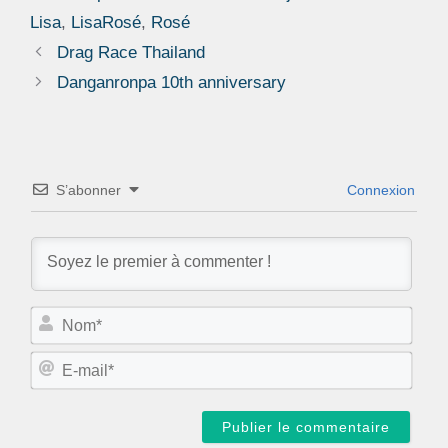
Lisa
,
LisaRosé
,
Rosé
Drag Race Thailand
Danganronpa 10th anniversary
S’abonner
Connexion
N
o
m
E
*
-
m
a
i