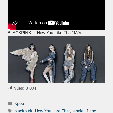
BLACKPINK – ‘How You Like That’ M/V
Vues:
3 004
Catégories
Kpop
Étiquettes
blackpink
,
How You Like That
,
jennie
,
Jisoo
,