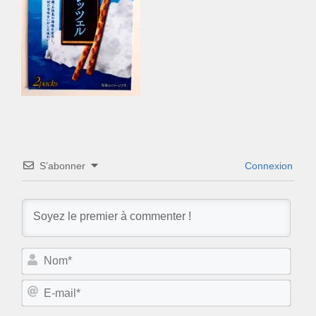
S’abonner
Connexion
N
o
m
E
*
-
m