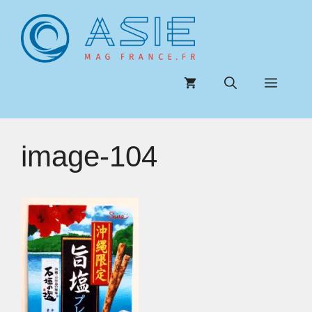
Aller
au
contenu
Menu
image-104