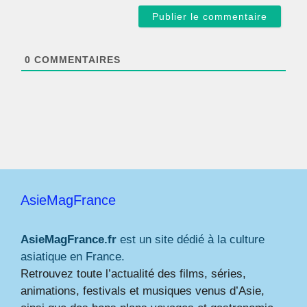
a
i
l
*
0
COMMENTAIRES
AsieMagFrance
AsieMagFrance.fr
est un site dédié à la culture
asiatique en France.
Retrouvez toute l’actualité des films, séries,
animations, festivals et musiques venus d’Asie,