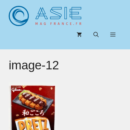
Aller
au
contenu
Menu
image-12