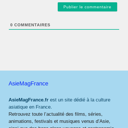
a
i
l
*
0
COMMENTAIRES
AsieMagFrance
AsieMagFrance.fr
est un site dédié à la culture
asiatique en France.
Retrouvez toute l’actualité des films, séries,
animations, festivals et musiques venus d’Asie,