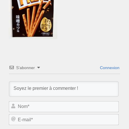
S’abonner
Connexion
N
o
m
E
*
-
m