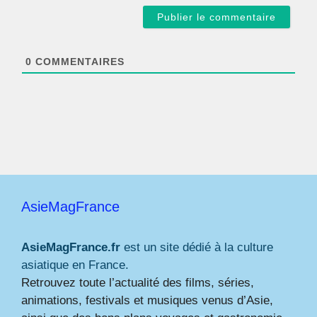
a
i
l
*
0
COMMENTAIRES
AsieMagFrance
AsieMagFrance.fr
est un site dédié à la culture
asiatique en France.
Retrouvez toute l’actualité des films, séries,
animations, festivals et musiques venus d’Asie,