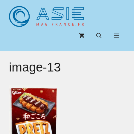
Aller
au
contenu
Menu
image-13