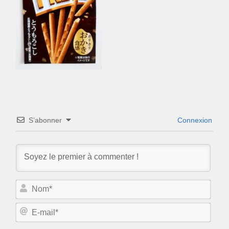
S’abonner
Connexion
N
o
m
E
*
-
m