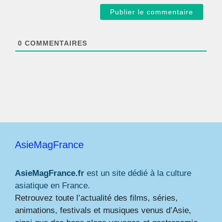
a
i
l
*
0
COMMENTAIRES
AsieMagFrance
AsieMagFrance.fr
est un site dédié à la culture
asiatique en France.
Retrouvez toute l’actualité des films, séries,
animations, festivals et musiques venus d’Asie,