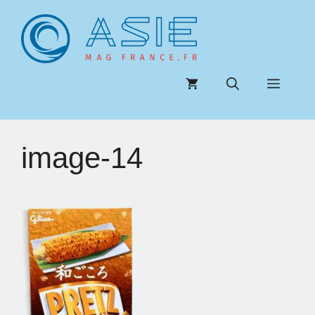
Aller
au
contenu
Menu
image-14