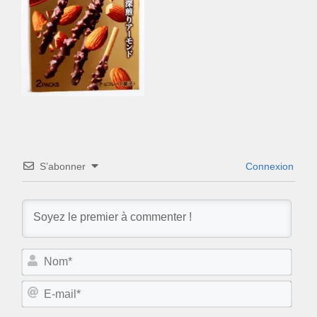
S’abonner
Connexion
N
o
m
E
*
-
m