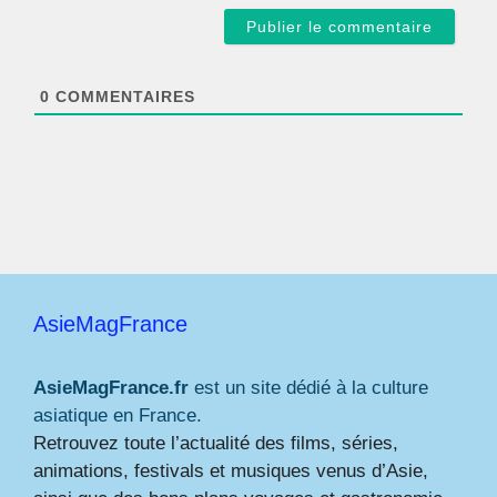
a
i
l
*
0
COMMENTAIRES
AsieMagFrance
AsieMagFrance.fr
est un site dédié à la culture
asiatique en France.
Retrouvez toute l’actualité des films, séries,
animations, festivals et musiques venus d’Asie,