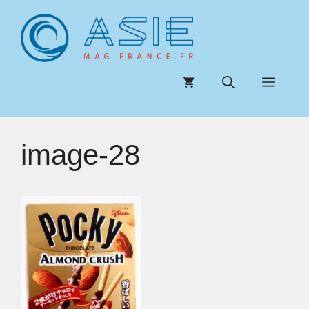
Aller
au
contenu
Menu
image-28