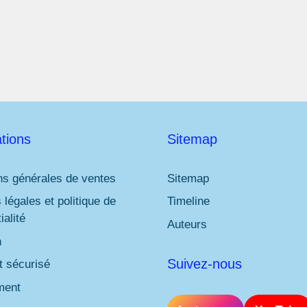
l
*
tions
Sitemap
ns générales de ventes
Sitemap
 légales et politique de
Timeline
ialité
Auteurs
n
Suivez-nous
 sécurisé
ment