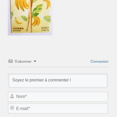
S’abonner
Connexion
N
o
m
E
*
-
m