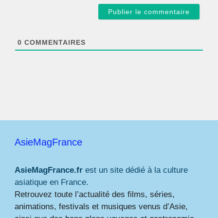
a
i
l
*
0
COMMENTAIRES
AsieMagFrance
AsieMagFrance.fr
est un site dédié à la culture
asiatique en France.
Retrouvez toute l’actualité des films, séries,
animations, festivals et musiques venus d’Asie,