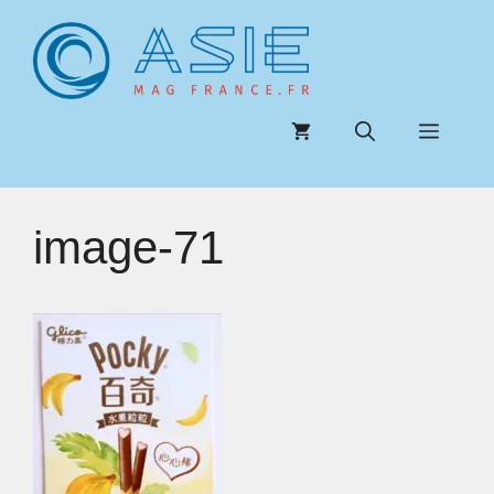
Aller
au
contenu
Menu
image-71