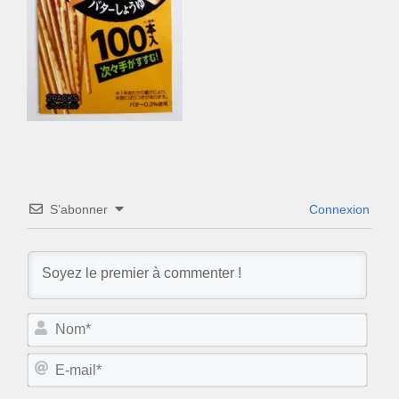
S’abonner
Connexion
N
o
m
E
*
-
m