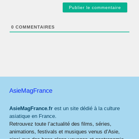
a
i
l
*
0
COMMENTAIRES
AsieMagFrance
AsieMagFrance.fr
est un site dédié à la culture
asiatique en France.
Retrouvez toute l’actualité des films, séries,
animations, festivals et musiques venus d’Asie,