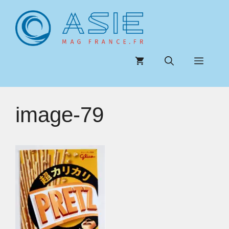
Aller
au
contenu
Menu
image-79