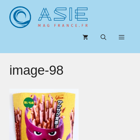
Aller
au
contenu
Menu
image-98