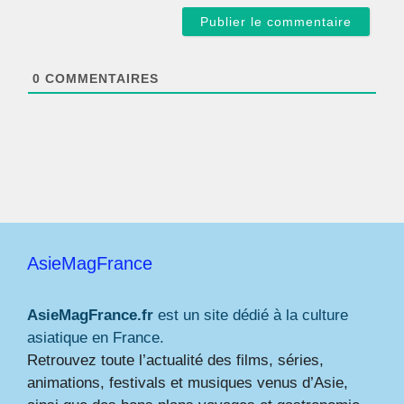
a
i
l
*
0
COMMENTAIRES
AsieMagFrance
AsieMagFrance.fr
est un site dédié à la culture
asiatique en France.
Retrouvez toute l’actualité des films, séries,
animations, festivals et musiques venus d’Asie,