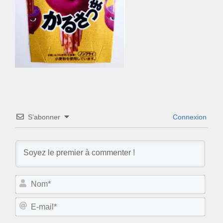
S’abonner
Connexion
N
o
m
E
*
-
m