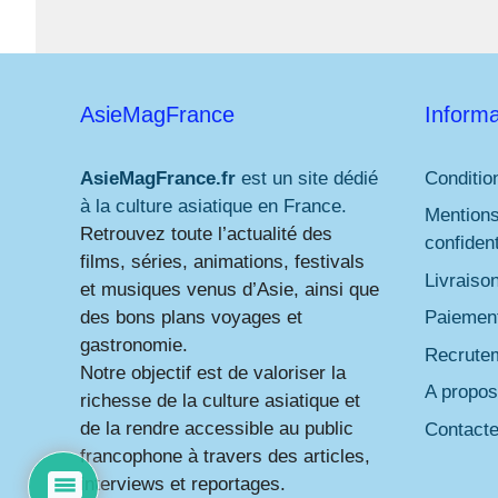
AsieMagFrance
Informa
AsieMagFrance.fr
est un site dédié
Conditio
à la culture asiatique en France.
Mentions
Retrouvez toute l’actualité des
confident
films, séries, animations, festivals
Livraiso
et musiques venus d’Asie, ainsi que
des bons plans voyages et
Paiement
gastronomie.
Recrute
Notre objectif est de valoriser la
A propos
richesse de la culture asiatique et
de la rendre accessible au public
Contact
francophone à travers des articles,
interviews et reportages.