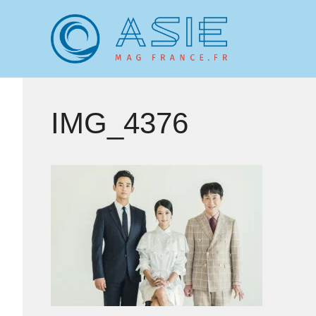
Aller
au
contenu
IMG_4376