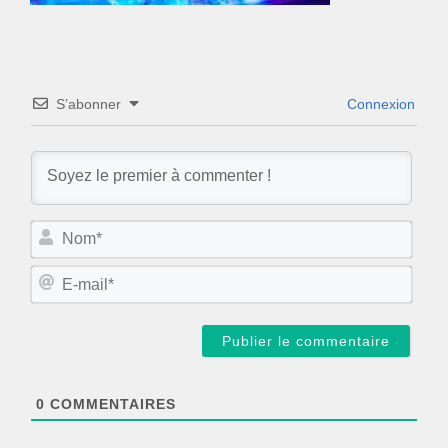
S’abonner
Connexion
N
o
m
E
*
-
m
a
i
l
*
0
COMMENTAIRES