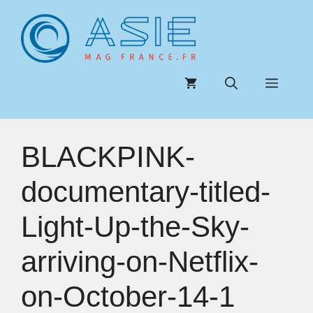
Aller
au
contenu
Menu
BLACKPINK-
documentary-titled-
Light-Up-the-Sky-
arriving-on-Netflix-
on-October-14-1