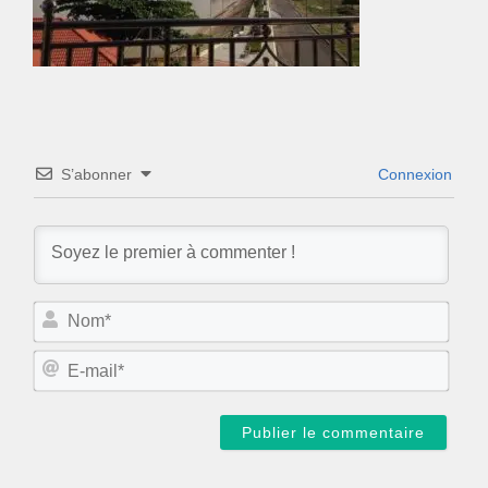
S’abonner
Connexion
N
o
m
E
*
-
m
a
i
l