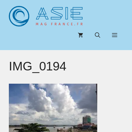
Aller
au
contenu
Menu
IMG_0194