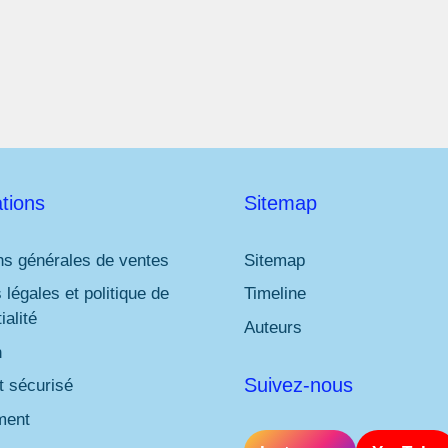
l
*
tions
Sitemap
ns générales de ventes
Sitemap
 légales et politique de
Timeline
ialité
Auteurs
n
Suivez-nous
 sécurisé
ment