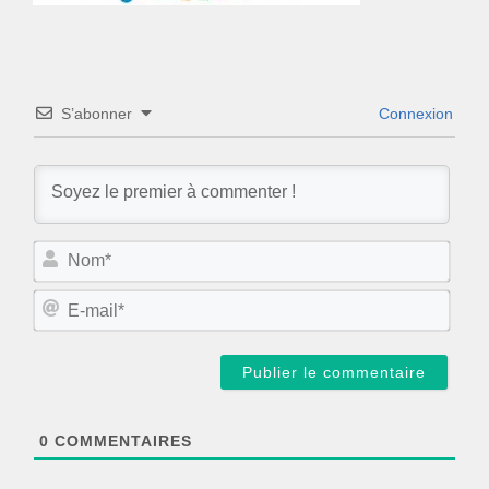
S’abonner
Connexion
N
o
m
E
*
-
m
a
i
l
*
0
COMMENTAIRES