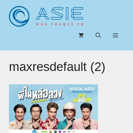
Aller
au
contenu
Menu
maxresdefault (2)