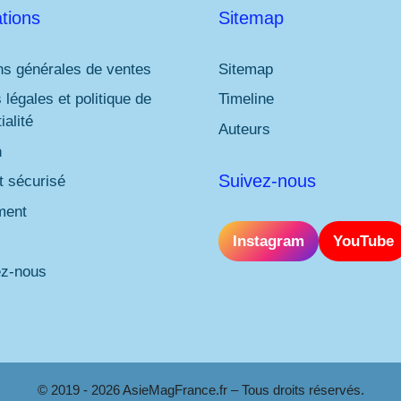
tions
Sitemap
ns générales de ventes
Sitemap
 légales et politique de
Timeline
ialité
Auteurs
n
Suivez-nous
 sécurisé
ment
Instagram
YouTube
ez-nous
© 2019 - 2026 AsieMagFrance.fr – Tous droits réservés.