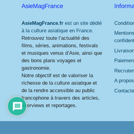
AsieMagFrance
Informa
AsieMagFrance.fr
est un site dédié
Conditio
à la culture asiatique en France.
Mentions
Retrouvez toute l’actualité des
confident
films, séries, animations, festivals
Livraiso
et musiques venus d’Asie, ainsi que
des bons plans voyages et
Paiement
gastronomie.
Recrute
Notre objectif est de valoriser la
A propos
richesse de la culture asiatique et
de la rendre accessible au public
Contact
francophone à travers des articles,
interviews et reportages.