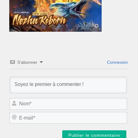
S’abonner
Connexion
N
o
m
E
*
-
m
a