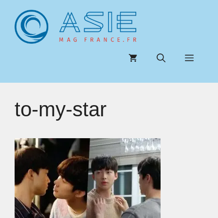
Aller
au
contenu
Menu
to-my-star