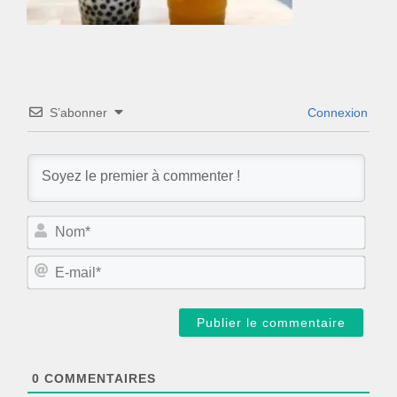
S’abonner
Connexion
N
o
m
E
*
-
m
a
i
l
*
0
COMMENTAIRES