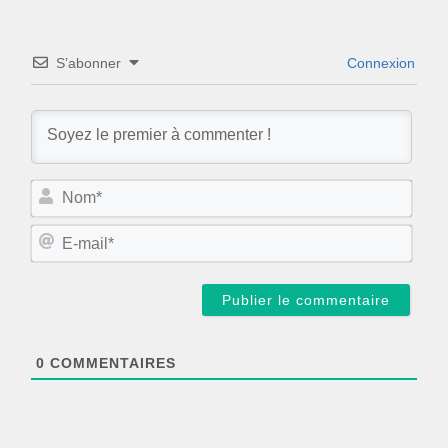
S’abonner
Connexion
N
o
m
E
*
-
m
a
i
l
*
0
COMMENTAIRES