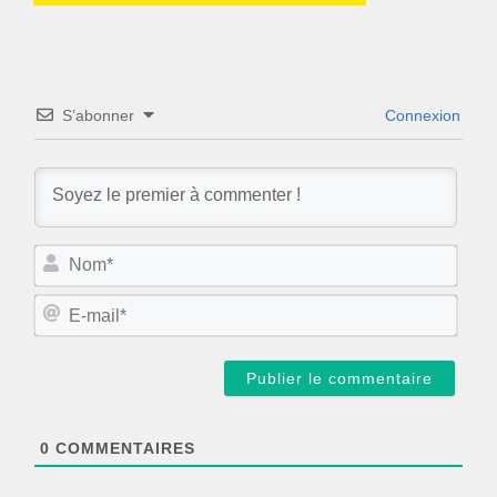
S’abonner
Connexion
N
o
m
E
*
-
m
a
i
l
*
0
COMMENTAIRES