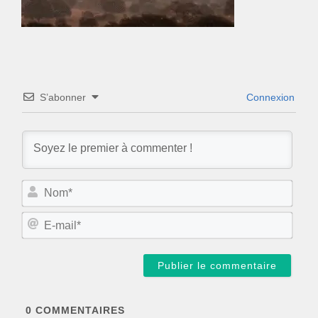
S’abonner
Connexion
N
o
m
E
*
-
m
a
i
l
*
0
COMMENTAIRES