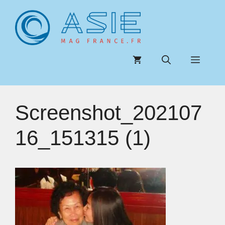
Aller
au
contenu
Menu
Screenshot_202107
16_151315 (1)