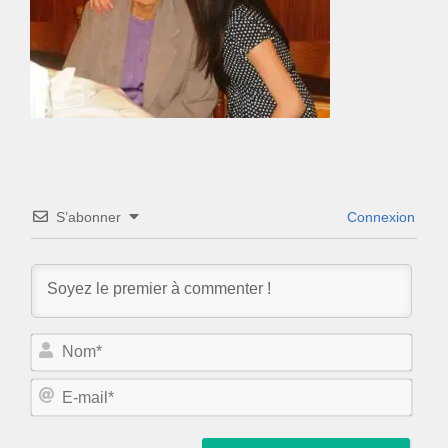
S’abonner
Connexion
N
o
m
E
*
-
m
a