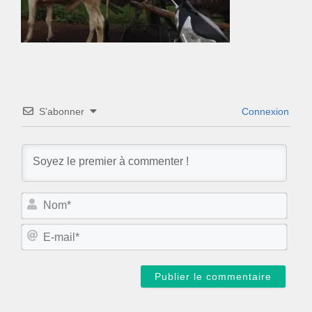
S’abonner
Connexion
N
o
m
E
*
-
m
a
i
l