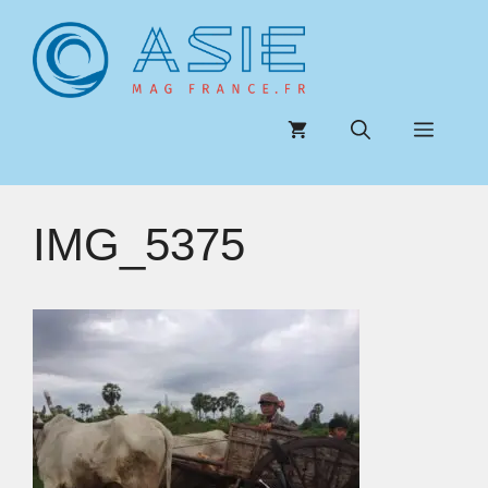
Aller
au
contenu
Menu
IMG_5375