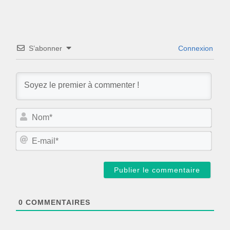
S’abonner
Connexion
N
o
m
E
*
-
m
a
i
l
*
0
COMMENTAIRES