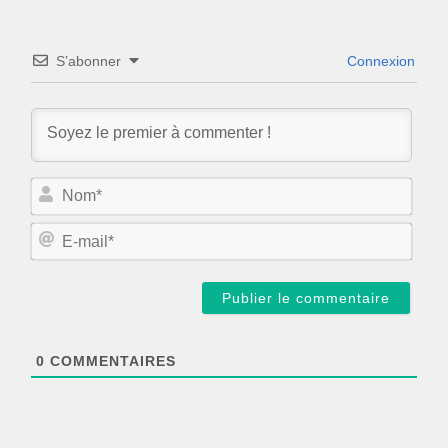
S’abonner
Connexion
N
o
m
E
*
-
m
a
i
l
*
0
COMMENTAIRES